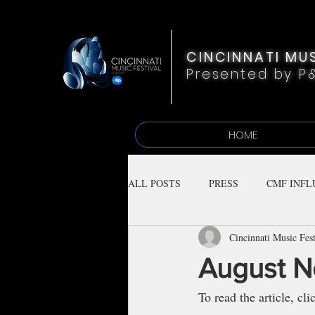
CINCINNATI MUS
Presented by P
HOME
ALL POSTS
PRESS
CMF INFL
Cincinnati Music Fest
August N
To read the article, cli