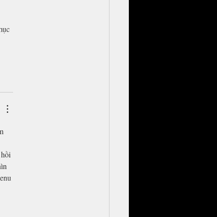
 
 
mục 
m 
hồi 
ìn 
menu 