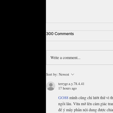
300 Comments
Write a comment...
Nelly, Tyrese headline Night 2
Sort by:
Newest
of the Cincinnati Music
Festival
terrygr.a.y.78.4.41
17 hours ago
GO88
 mình cũng chỉ lướt thử vì t
ngồi lâu. Vừa mở lên cảm giác tr
để ý mấy phần nội dung được chia 