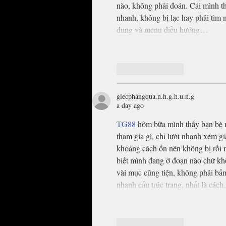
nào, không phải đoán. Cái mình th
nhanh, không bị lạc hay phải tìm 
dung và menu điều hướng…
Like
Reply
giecphangqua.n.h.g.h.u.n.g
a day ago
TG88
 hôm bữa mình thấy bạn bè 
tham gia gì, chỉ lướt nhanh xem gi
khoảng cách ổn nên không bị rối m
biết mình đang ở đoạn nào chứ khô
vài mục cũng tiện, không phải bấ
nhanh cấu trúc trang, nhất là các
Like
Reply