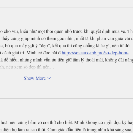
 cho vui, kiểu như một thói quen nhỏ trước khi quyết định mua vé. Th
g thấy cũng giúp mình có thêm góc nhìn, nhất là khi phân vân giữa vài 
c, bỏ qua mấy gợi ý “đẹp”, kết quả thì cũng chẳng khác gì, nên từ đó 
 cách giải trí. Mình có đọc bài ở 
https://soicauxsmb.pro/so-dep-hom-
khá dễ hiểu, nhưng mình vẫn ưu tiên giữ tâm lý thoải mái, không đặt nặn
nh, nếu xem số đẹp thì nên…
Show More
 hoài nên cũng bấm vô coi thử cho biết. Mình không có ngồi đọc kỹ ha
o diện họ làm ra sao thôi. Cảm giác đầu tiên là trang nhìn khá sáng sủa,