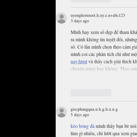
uyenghomsoet.h.uy.e.n+abc123
3 days ago
Mình hay xem số đẹp để tham khảo
ra mình không tin tuyệt đối, nhưn
số. Có lần mình chọn theo cảm giá
mình coi các phân tích chỉ như một
nay.html
 và thấy cách giải thích 
chuyện trúng hay không. Theo mì
Like
Reply
giecphangqua.n.h.g.h.u.n.g
5 days ago
kèo bóng đá
 mình thấy bạn bè nói
làm gì nhiều, chỉ lướt qua xem gia