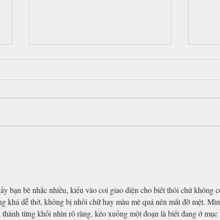
Tyrese, SWV and more of our
Ever
favorite Cincinnati Music
You 
Festival photos
Cinci
hấy bạn bè nhắc nhiều, kiểu vào coi giao diện cho biết thôi chứ không c
ang khá dễ thở, không bị nhồi chữ hay màu mè quá nên mắt đỡ mệt. Mìn
thành từng khối nhìn rõ ràng, kéo xuống một đoạn là biết đang ở mục 