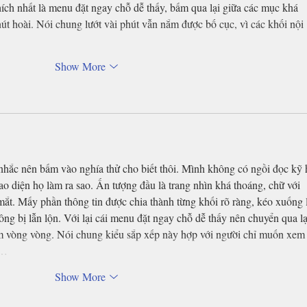
ích nhất là menu đặt ngay chỗ dễ thấy, bấm qua lại giữa các mục khá 
nút hoài. Nói chung lướt vài phút vẫn nắm được bố cục, vì các khối nội 
Show More
nhắc nên bấm vào nghía thử cho biết thôi. Mình không có ngồi đọc kỹ 
ao diện họ làm ra sao. Ấn tượng đầu là trang nhìn khá thoáng, chữ với 
ắt. Mấy phần thông tin được chia thành từng khối rõ ràng, kéo xuống l
ng bị lẫn lộn. Với lại cái menu đặt ngay chỗ dễ thấy nên chuyển qua lạ
m vòng vòng. Nói chung kiểu sắp xếp này hợp với người chỉ muốn xem
h…
Show More