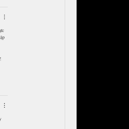
ực 
cặp 
g 
y 
 