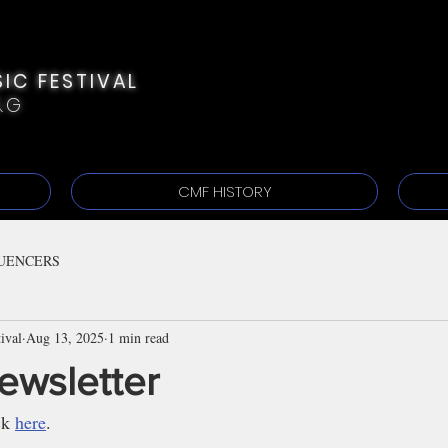
IC FESTIVAL
&G
CMF HISTORY
UENCERS
ival
Aug 13, 2025
1 min read
ewsletter
ck 
here
.