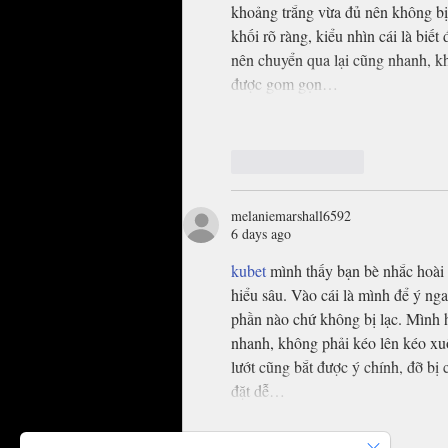
khoảng trắng vừa đủ nên không bị 
khối rõ ràng, kiểu nhìn cái là biế
nên chuyển qua lại cũng nhanh, kh
được gom gọn…
Like
Reply
melaniemarshall6592
6 days ago
kubet
 mình thấy bạn bè nhắc hoài 
hiểu sâu. Vào cái là mình để ý ng
phần nào chứ không bị lạc. Mình h
nhanh, không phải kéo lên kéo xuố
lướt cũng bắt được ý chính, đỡ bị
đặt dễ…