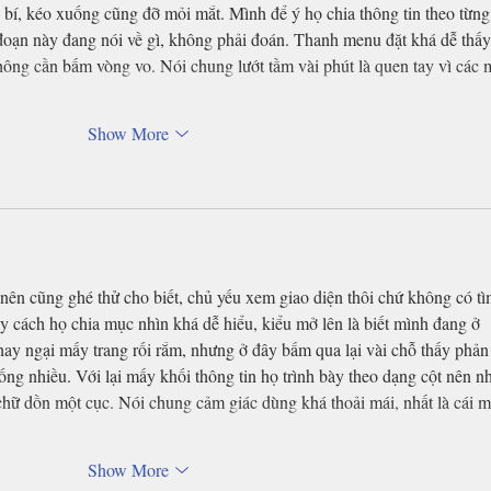
bí, kéo xuống cũng đỡ mỏi mắt. Mình để ý họ chia thông tin theo từng
t đoạn này đang nói về gì, không phải đoán. Thanh menu đặt khá dễ thấy
ông cần bấm vòng vo. Nói chung lướt tầm vài phút là quen tay vì các 
Show More
nên cũng ghé thử cho biết, chủ yếu xem giao diện thôi chứ không có tì
ay cách họ chia mục nhìn khá dễ hiểu, kiểu mở lên là biết mình đang ở 
ay ngại mấy trang rối rắm, nhưng ở đây bấm qua lại vài chỗ thấy phản 
ng nhiều. Với lại mấy khối thông tin họ trình bày theo dạng cột nên nh
 chữ dồn một cục. Nói chung cảm giác dùng khá thoải mái, nhất là cái 
Show More