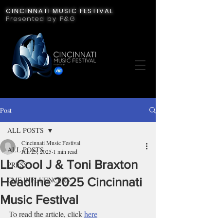
CINCINNATI MUSIC FESTIVAL
Presented by P&G
Post
ALL POSTS
Cincinnati Music Festival
ALL POSTS
Jun 25, 2025
1 min read
LL Cool J & Toni Braxton
PRESS
Headline 2025 Cincinnati
CMF INFLUENCERS
Music Festival
To read the article, click 
here