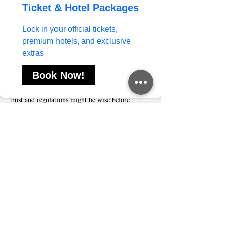
maliya70th171
Oct 27, 2025
99Exch
 gives Indian users a one-stop platform 
for sports betting and live casino games, and the 
99 exch login
“
” process looks quick and 
intuitive. The site emphasizes fast 
deposits/withdrawals and 24/7 support, which 
adds to the convenience. While the branding as 
“99 exch” is consistent, I noticed that verifying 
trust and regulations might be wise before 
diving in.
https://99exch.agency/
To know more visit : 
Like
Reply
williamhouston
Oct 27, 2025
Not gonna lie, I only tried TiviGen IPTV 
because a friend wouldn’t stop talking about it, 
but now I see why.The IPTV subscription 